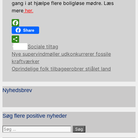
gang i at hjælpe flere boligløse mødre. Læs
mere
her.
Facebook
Share
Kategorier
Share
Sociale tiltag
Nye supervindmøller udkonkurrerer fossile
kraftværker
Oprindelige folk tilbageerobrer stjålet land
Nyhedsbrev
Søg flere positive nyheder
Søg
efter: