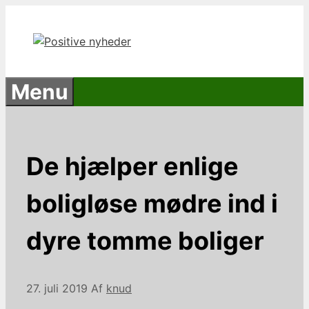
Hop
til
indhold
Menu
De hjælper enlige
boligløse mødre ind i
dyre tomme boliger
27. juli 2019
Af
knud