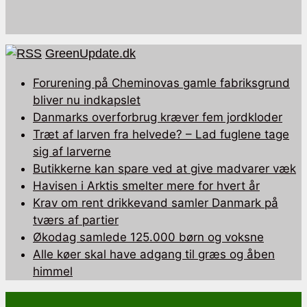
GreenUpdate.dk
Forurening på Cheminovas gamle fabriksgrund
bliver nu indkapslet
Danmarks overforbrug kræver fem jordkloder
Træt af larven fra helvede? – Lad fuglene tage
sig af larverne
Butikkerne kan spare ved at give madvarer væk
Havisen i Arktis smelter mere for hvert år
Krav om rent drikkevand samler Danmark på
tværs af partier
Økodag samlede 125.000 børn og voksne
Alle køer skal have adgang til græs og åben
himmel