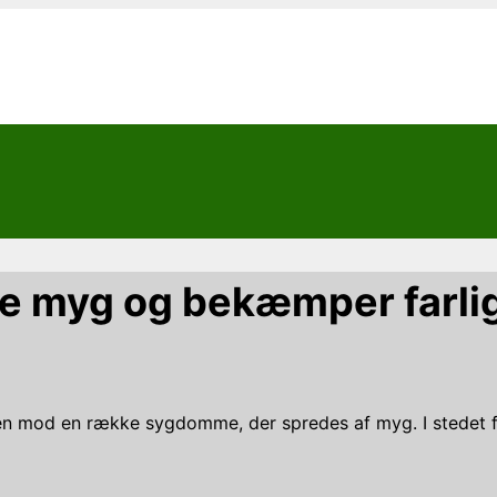
ige myg og bekæmper far
 mod en række sygdomme, der spredes af myg. I stedet for 