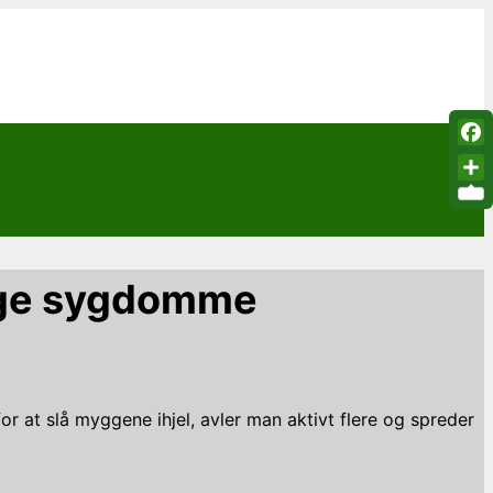
Fac
Sha
lige sygdomme
at slå myggene ihjel, avler man aktivt flere og spreder