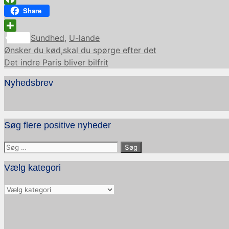
Facebook
Share
Kategorier
Share
Sundhed
,
U-lande
Ønsker du kød,skal du spørge efter det
Det indre Paris bliver bilfrit
Nyhedsbrev
Søg flere positive nyheder
Søg
efter:
Vælg kategori
Vælg
kategori