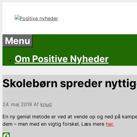
Hop
til
indhold
Menu
Om Positive Nyheder
Skolebørn spreder nytt
24. maj 2019
Af
knud
En ny genial metode er ved at vende op og ned på kampen
dem – men med en vigtig forskel. Læs mere
her.