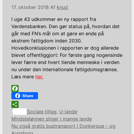
17. oktober 2018
Af
knud
I uge 43 udkommer en ny rapport fra
Verdensbanken. Den gør status på, hvordan det
går med FN’s mål om at gøre en ende på
ekstrem fattigdom inden 2030.
Hovedkonklusionen i rapporten er dog allerede
blevet offentliggjort: For første gang nogensinde
lever færre end hvert tiende menneske i verden
nu under den internationale fattigdomsgrænse.
Læs mere
her.
Facebook
Share
Kategorier
Share
Sociale tiltag
,
U-lande
Mindstelønnen stiger i mange lande
Nu også gratis bustransport i Dunkerque – og
Augsburg