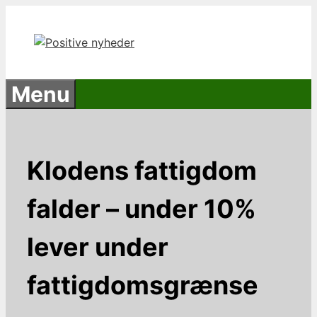
Hop
til
indhold
Menu
Klodens fattigdom
falder – under 10%
lever under
fattigdomsgrænse