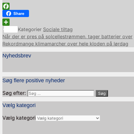
Facebook
Share
Share
Kategorier
Sociale tiltag
Når der er pres på solcellestrømmen, tager batterier over
Rekordmange klimamarcher over hele kloden på lørdag
Nyhedsbrev
Søg flere positive nyheder
Søg efter:
Vælg kategori
Vælg kategori