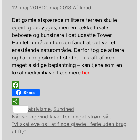
12. maj 2018
12. maj 2018
Af
knud
Det gamle afspærede militære terræn skulle
egentlig bebygges, men en række lokale
beboere og kunstnere i det udsatte Tower
Hamlet område i London fandt at det var et
enestående naturområde. Derfor tog de affære
og har i dag sikret at stedet – i kraft af den
meget alsidige beplantning – kan tjene som en
lokal medicinhave. Læs mere
her.
Facebook
Share
Kategorier
Share
aktivisme
,
Sundhed
Når sol og vind laver for meget strøm så….
“Vi skal øve os i at finde glæde i ferie uden brug
af fly”