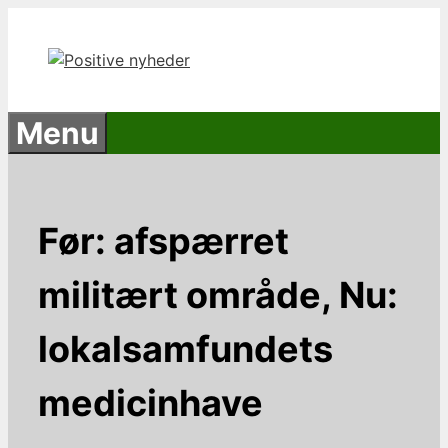
Hop
til
indhold
Menu
Før: afspærret
militært område, Nu:
lokalsamfundets
medicinhave