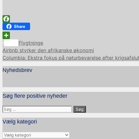
Facebook
Share
Kategorier
Share
Flygtninge
Airbnb styrker den afrikanske økonomi
Columbia: Ekstra fokus på naturbevarelse efter krigsafslu
Nyhedsbrev
Søg flere positive nyheder
Søg
efter:
Vælg kategori
Vælg