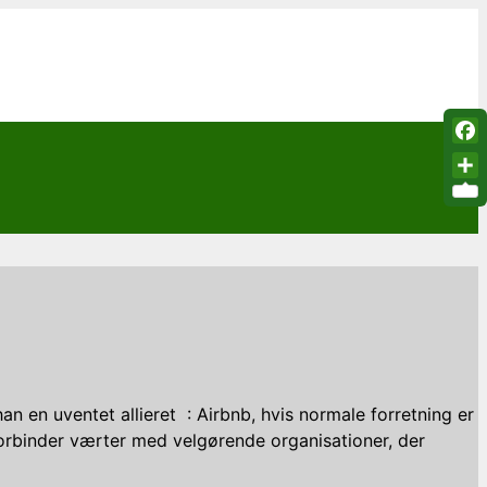
Fac
Sha
n en uventet allieret : Airbnb, hvis normale forretning er
 forbinder værter med velgørende organisationer, der