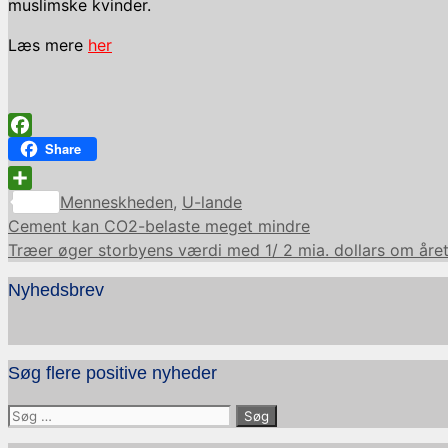
muslimske kvinder.
Læs mere
her
Facebook
Share
Kategorier
Share
Menneskheden
,
U-lande
Cement kan CO2-belaste meget mindre
Træer øger storbyens værdi med 1/ 2 mia. dollars om åre
Nyhedsbrev
Søg flere positive nyheder
Søg
efter: