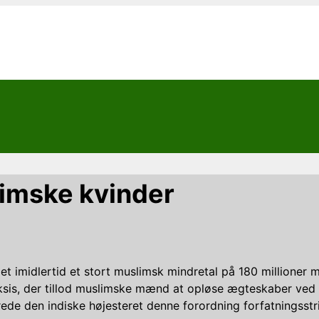
limske kvinder
det imidlertid et stort muslimsk mindretal på 180 millione
ksis, der tillod muslimske mænd at opløse ægteskaber
ved 
ede den indiske højesteret denne forordning forfatningsstrid