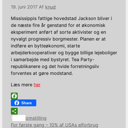
19. juni 2017
Af
knud
Mississippis fattige hovedstad Jackson bliver i
de næste fire år genstand for et økonomisk
eksperiment anført af sorte aktivister og en
nyvalgt progressiv borgmester. Planen er at
indføre en bytteøkonomi, starte
arbejderkooperativer og bygge billige lejeboliger
i samarbejde med bystyret. Tea Party-
republikanere og det hvide forretningsliv
forventes at gøre modstand.
Læs mere
her
Facebook
Share
Kategorier
Share
omstilling
For første gang – 10% af USAs elforbrug