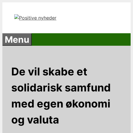
Hop
til
indhold
Menu
De vil skabe et
solidarisk samfund
med egen økonomi
og valuta