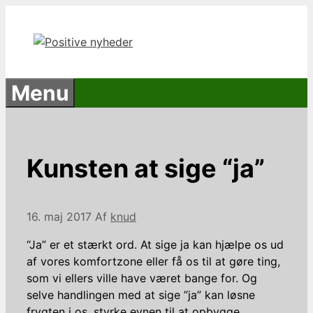
Hop
til
indhold
Menu
Kunsten at sige “ja”
16. maj 2017
Af
knud
“Ja” er et stærkt ord. At sige ja kan hjælpe os ud
af vores komfortzone eller få os til at gøre ting,
som vi ellers ville have været bange for. Og
selve handlingen med at sige ”ja” kan løsne
frygten i os, styrke evnen til at opbygge