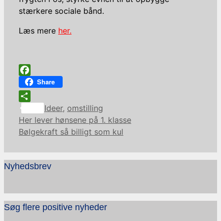
stærkere sociale bånd.
Læs mere
her.
Facebook
Share
Kategorier
Share
Ideer
,
omstilling
Her lever hønsene på 1. klasse
Bølgekraft så billigt som kul
Nyhedsbrev
Søg flere positive nyheder