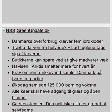
GreenUpdate.dk
Danmarks overforbrug kræver fem jordkloder
Træt af larven fra helvede? – Lad fuglene tage
sig af larverne
Butikkerne kan spare ved at give madvarer væk
Havisen i Arktis smelter mere for hvert år
Krav om rent drikkevand samler Danmark på
tværs af partier
Økodag samlede 125.000 børn og voksne
Alle køer skal have adgang til græs og åben
himmel
Carsten Jensen: Den politiske elite er grebet af
selvfedme