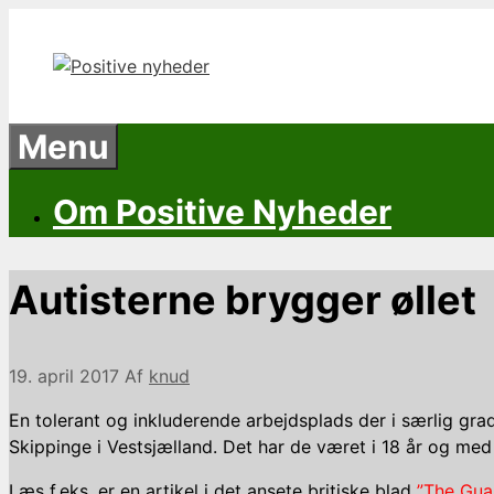
Hop
til
indhold
Menu
Om Positive Nyheder
Autisterne brygger øllet
19. april 2017
Af
knud
En tolerant og inkluderende arbejdsplads der i særlig gra
Skippinge i Vestsjælland. Det har de været i 18 år og m
Læs f.eks. er en artikel i det ansete britiske blad
”The Guar