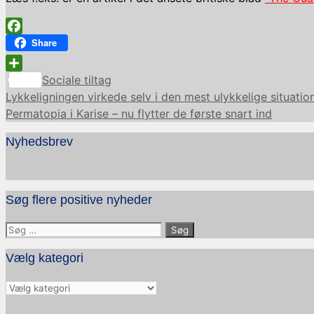
Facebook
Share
Kategorier
Share
Sociale tiltag
Lykkeligningen virkede selv i den mest ulykkelige situatio
Permatopia i Karise – nu flytter de første snart ind
Nyhedsbrev
Søg flere positive nyheder
Søg
efter:
Vælg kategori
Vælg
kategori