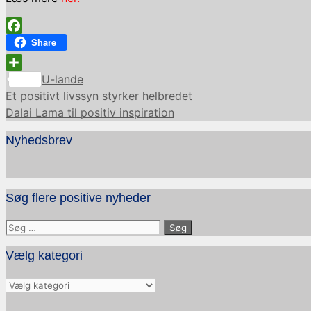
Facebook
Share
Kategorier
Share
U-lande
Et positivt livssyn styrker helbredet
Dalai Lama til positiv inspiration
Nyhedsbrev
Søg flere positive nyheder
Søg
efter:
Vælg kategori
Vælg
kategori