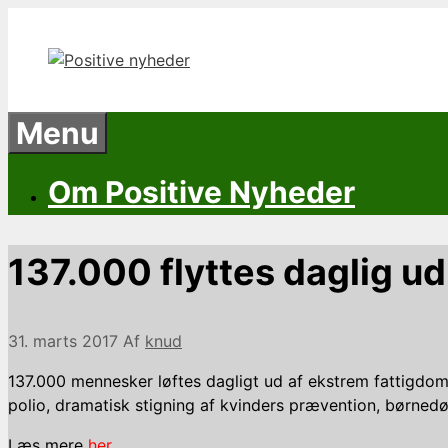
Hop
til
indhold
Menu
Om Positive Nyheder
137.000 flyttes daglig u
31. marts 2017
Af
knud
137.000 mennesker løftes dagligt ud af ekstrem fattigdom.
polio, dramatisk stigning af kvinders prævention, børnedø
Læs mere
her.