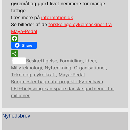
gøremål og gjort livet nemmere for mange
fattige.
Læs mere på
information.dk
Se billeder af de
forskellige cykelmaskiner fra
Maya-Pedal
Facebook
Share
Kategorier
Share
Beskæftigelse
,
Formidling
,
Ideer
,
Miljøteknologi
,
Nytænkning
,
Organisationer
,
Tags
Teknologi
cykelkraft
,
Maya-Pedal
Borgmester bag naturprojekt i København
LED-belysning kan spare danske gartnerier for
millioner
Nyhedsbrev