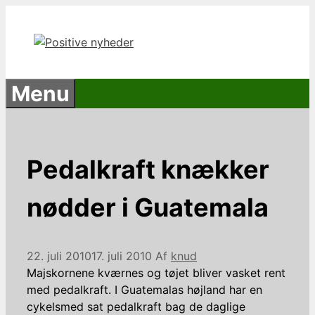
Hop
til
indhold
Menu
Pedalkraft knækker
nødder i Guatemala
22. juli 2010
17. juli 2010
Af
knud
Majskornene kværnes og tøjet bliver vasket rent
med pedalkraft. I Guatemalas højland har en
cykelsmed sat pedalkraft bag de daglige