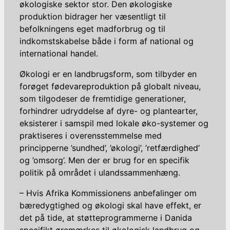
økologiske sektor stor. Den økologiske
produktion bidrager her væsentligt til
befolkningens eget madforbrug og til
indkomstskabelse både i form af national og
international handel.
Økologi er en landbrugsform, som tilbyder en
forøget fødevareproduktion på globalt niveau,
som tilgodeser de fremtidige generationer,
forhindrer udryddelse af dyre- og plantearter,
eksisterer i samspil med lokale øko-systemer og
praktiseres i overensstemmelse med
principperne ’sundhed’, ’økologi’, ’retfærdighed’
og ’omsorg’. Men der er brug for en specifik
politik på området i ulandssammenhæng.
– Hvis Afrika Kommissionens anbefalinger om
bæredygtighed og økologi skal have effekt, er
det på tide, at støtteprogrammerne i Danida
specifikt øremærkes til økologisk landbrug og