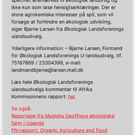
ikke kun som løse hensigtserklæringer. Der er
store agrokemiske interesser på spil, som vil
forsøge at forhindre en økologisk udvikling,
siger Bjarne Larsen fra Økologisk Landsforenings
ulandsudvalg.
Yderligere information: – Bjarne Larsen, Formand
for Økologisk Landsforenings U-landsudvalg, tlf.
75167869 / 23304399, e-mail:
landmandbjarne@larsen.mail.dk
Læs hele Økologisk Landsforenings
ulandsudvalgs kommentar til Afrika
Kommissionens rapport:
her
Se også:
Reportage fra Mugisha Geoffreys økologiske
farm i Uganda
FN-rapport: Organic Agriculture and Food