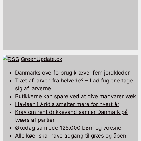
GreenUpdate.dk
Danmarks overforbrug kræver fem jordkloder
Træt af larven fra helvede? – Lad fuglene tage
sig af larverne
Butikkerne kan spare ved at give madvarer væk
Havisen i Arktis smelter mere for hvert år
Krav om rent drikkevand samler Danmark på
tværs af partier
Økodag samlede 125.000 børn og voksne
Alle køer skal have adgang til græs og åben