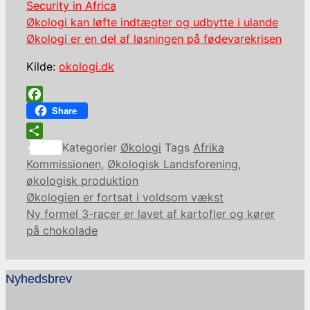
Security in Africa
Økologi kan løfte indtægter og udbytte i ulande
Økologi er en del af løsningen på fødevarekrisen
Kilde:
okologi.dk
Facebook
Share
Share
Kategorier
Økologi
Tags
Afrika
Kommissionen
,
Økologisk Landsforening
,
økologisk produktion
Økologien er fortsat i voldsom vækst
Ny formel 3-racer er lavet af kartofler og kører
på chokolade
Nyhedsbrev