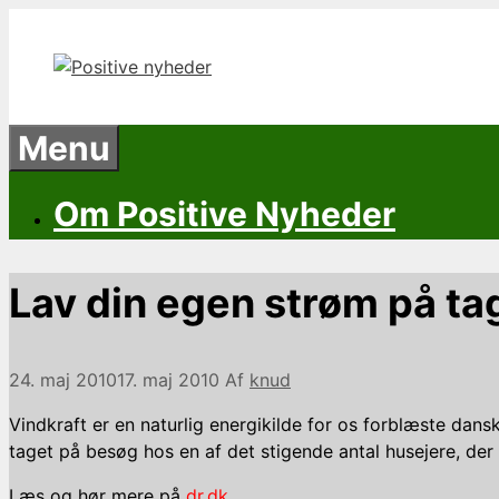
Hop
til
indhold
Menu
Om Positive Nyheder
Lav din egen strøm på ta
24. maj 2010
17. maj 2010
Af
knud
Vindkraft er en naturlig energikilde for os forblæste dan
taget på besøg hos en af det stigende antal husejere, der
Læs og hør mere på
dr.dk