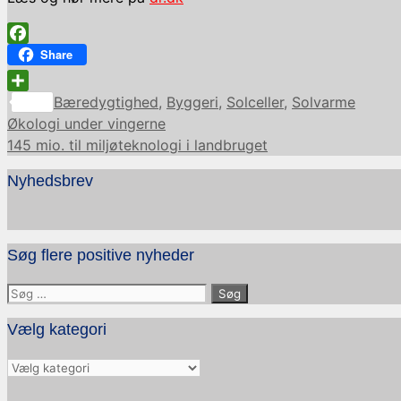
Facebook
Share
Kategorier
Share
Bæredygtighed
,
Byggeri
,
Solceller
,
Solvarme
Økologi under vingerne
145 mio. til miljøteknologi i landbruget
Nyhedsbrev
Søg flere positive nyheder
Søg
efter:
Vælg kategori
Vælg
kategori