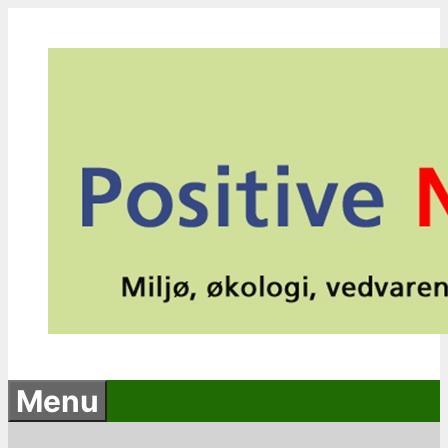
Hop
til
indhold
Menu