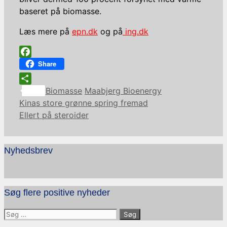
baseret på biomasse.
Læs mere på
epn.dk
og på
ing.dk
Facebook
Share
Kategorier
Tags
Share
Biomasse
Maabjerg Bioenergy
Kinas store grønne spring fremad
Ellert på steroider
Nyhedsbrev
Søg flere positive nyheder
Søg
efter: