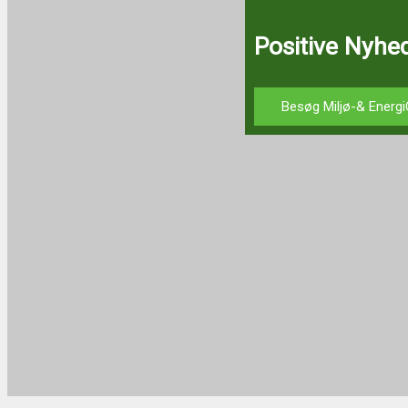
Positive Nyhed
Besøg Miljø-& Energi