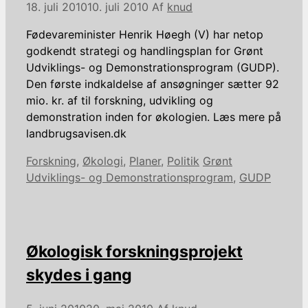
18. juli 2010
10. juli 2010
Af
knud
Fødevareminister Henrik Høegh (V) har netop
godkendt strategi og handlingsplan for Grønt
Udviklings- og Demonstrationsprogram (GUDP).
Den første indkaldelse af ansøgninger sætter 92
mio. kr. af til forskning, udvikling og
demonstration inden for økologien. Læs mere på
landbrugsavisen.dk
Kategorier
Tags
Forskning
,
Økologi
,
Planer
,
Politik
Grønt
Udviklings- og Demonstrationsprogram
,
GUDP
Økologisk forskningsprojekt
skydes i gang