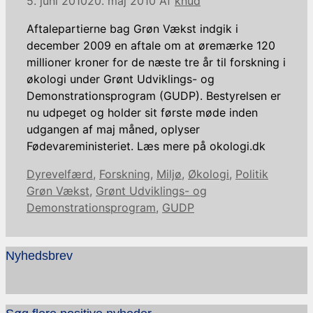
5. juni 2010
20. maj 2010
Af
knud
Aftalepartierne bag Grøn Vækst indgik i
december 2009 en aftale om at øremærke 120
millioner kroner for de næste tre år til forskning i
økologi under Grønt Udviklings- og
Demonstrationsprogram (GUDP). Bestyrelsen er
nu udpeget og holder sit første møde inden
udgangen af maj måned, oplyser
Fødevareministeriet. Læs mere på okologi.dk
Kategorier
Tags
Dyrevelfærd
,
Forskning
,
Miljø
,
Økologi
,
Politik
Grøn Vækst
,
Grønt Udviklings- og
Demonstrationsprogram
,
GUDP
Nyhedsbrev