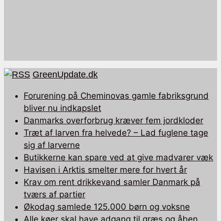
GreenUpdate.dk
Forurening på Cheminovas gamle fabriksgrund
bliver nu indkapslet
Danmarks overforbrug kræver fem jordkloder
Træt af larven fra helvede? – Lad fuglene tage
sig af larverne
Butikkerne kan spare ved at give madvarer væk
Havisen i Arktis smelter mere for hvert år
Krav om rent drikkevand samler Danmark på
tværs af partier
Økodag samlede 125.000 børn og voksne
Alle køer skal have adgang til græs og åben