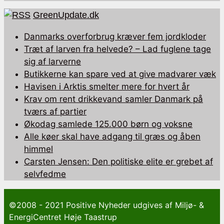
GreenUpdate.dk
Danmarks overforbrug kræver fem jordkloder
Træt af larven fra helvede? – Lad fuglene tage
sig af larverne
Butikkerne kan spare ved at give madvarer væk
Havisen i Arktis smelter mere for hvert år
Krav om rent drikkevand samler Danmark på
tværs af partier
Økodag samlede 125.000 børn og voksne
Alle køer skal have adgang til græs og åben
himmel
Carsten Jensen: Den politiske elite er grebet af
selvfedme
©2008 - 2021 Positive Nyheder udgives af Miljø- &
EnergiCentret Høje Taastrup