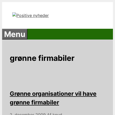
Hop
til
indhold
Menu
grønne firmabiler
Grønne organisationer vil have
grønne firmabiler
2. december 2009
Af
knud