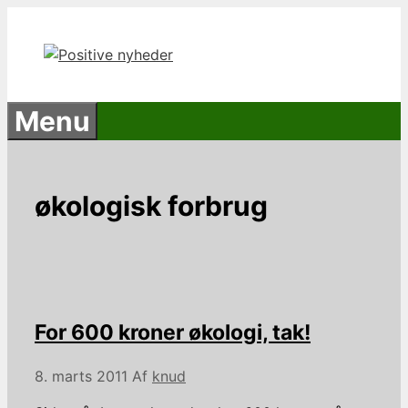
Hop
til
indhold
Menu
økologisk forbrug
For 600 kroner økologi, tak!
8. marts 2011
Af
knud