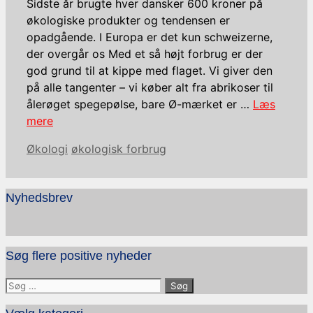
Sidste år brugte hver dansker 600 kroner på
økologiske produkter og tendensen er
opadgående. I Europa er det kun schweizerne,
der overgår os Med et så højt forbrug er der
god grund til at kippe med flaget. Vi giver den
på alle tangenter – vi køber alt fra abrikoser til
ålerøget spegepølse, bare Ø-mærket er …
Læs
mere
Kategorier
Tags
Økologi
økologisk forbrug
Nyhedsbrev
Søg flere positive nyheder
Søg
efter: