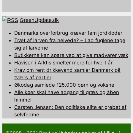
GreenUpdate.dk
Danmarks overforbrug kræver fem jordkloder
Træt af larven fra helvede? – Lad fuglene tage
sig af larverne
Butikkerne kan spare ved at give madvarer væk
Havisen i Arktis smelter mere for hvert år
Krav om rent drikkevand samler Danmark på
tværs af partier
Økodag samlede 125.000 børn og voksne
Alle køer skal have adgang til græs og åben
himmel
Carsten Jensen: Den politiske elite er grebet af
selvfedme