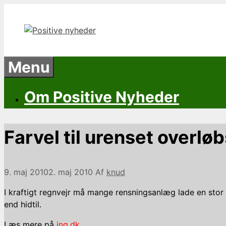
Hop
til
indhold
Menu
Om Positive Nyheder
Farvel til urenset overlø
9. maj 2010
2. maj 2010
Af
knud
I kraftigt regnvejr må mange rensningsanlæg lade en st
end hidtil.
Læs mere på
ing.dk