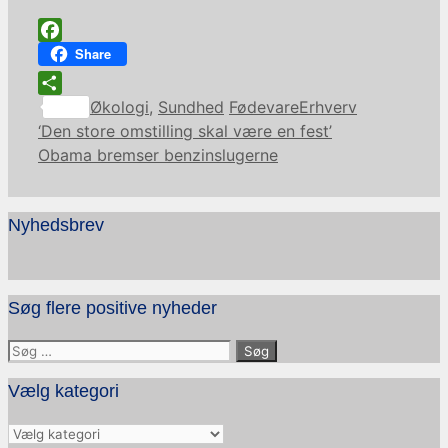
Facebook
Share
Kategorier
Tags
Share
Økologi
,
Sundhed
FødevareErhverv
‘Den store omstilling skal være en fest’
Obama bremser benzinslugerne
Nyhedsbrev
Søg flere positive nyheder
Søg
efter:
Vælg kategori
Vælg