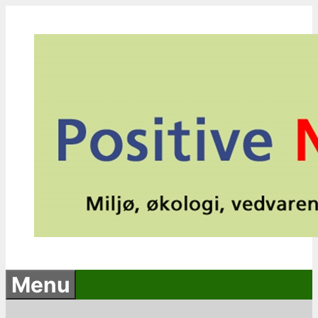
Hop
til
indhold
Menu