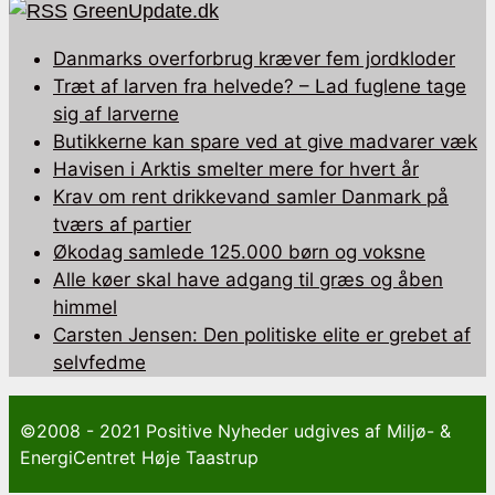
GreenUpdate.dk
Danmarks overforbrug kræver fem jordkloder
Træt af larven fra helvede? – Lad fuglene tage
sig af larverne
Butikkerne kan spare ved at give madvarer væk
Havisen i Arktis smelter mere for hvert år
Krav om rent drikkevand samler Danmark på
tværs af partier
Økodag samlede 125.000 børn og voksne
Alle køer skal have adgang til græs og åben
himmel
Carsten Jensen: Den politiske elite er grebet af
selvfedme
©2008 - 2021 Positive Nyheder udgives af Miljø- &
EnergiCentret Høje Taastrup