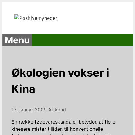
Hop
til
indhold
Menu
Økologien vokser i
Kina
13. januar 2009
Af
knud
En række fødevareskandaler betyder, at flere
kinesere mister tilliden til konventionelle