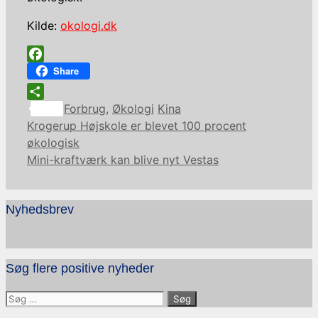
Kilde:
okologi.dk
Facebook
Share
Kategorier
Tags
Share
Forbrug
,
Økologi
Kina
Krogerup Højskole er blevet 100 procent
økologisk
Mini-kraftværk kan blive nyt Vestas
Nyhedsbrev
Søg flere positive nyheder
Søg
efter: