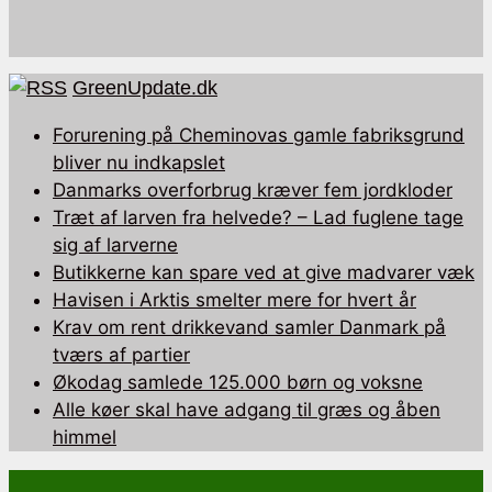
GreenUpdate.dk
Forurening på Cheminovas gamle fabriksgrund
bliver nu indkapslet
Danmarks overforbrug kræver fem jordkloder
Træt af larven fra helvede? – Lad fuglene tage
sig af larverne
Butikkerne kan spare ved at give madvarer væk
Havisen i Arktis smelter mere for hvert år
Krav om rent drikkevand samler Danmark på
tværs af partier
Økodag samlede 125.000 børn og voksne
Alle køer skal have adgang til græs og åben
himmel